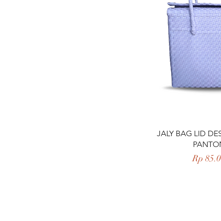
Tampilan 
JALY BAG LID DE
PANTO
Harga
Rp 85.