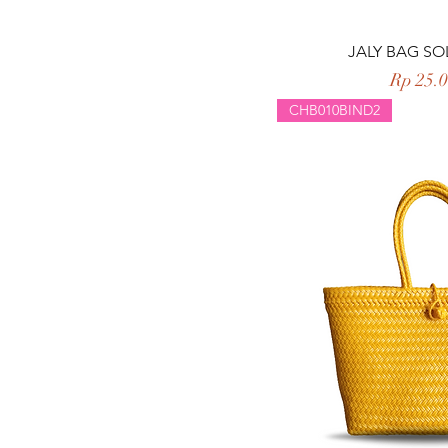
Tampilan 
JALY BAG SO
Harga
Rp 25.
CHB010BIND2