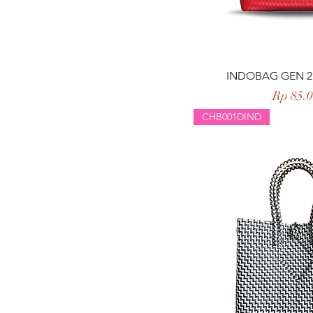
Tampilan 
INDOBAG GEN 2
Harga
Rp 85.
CHB001DIND