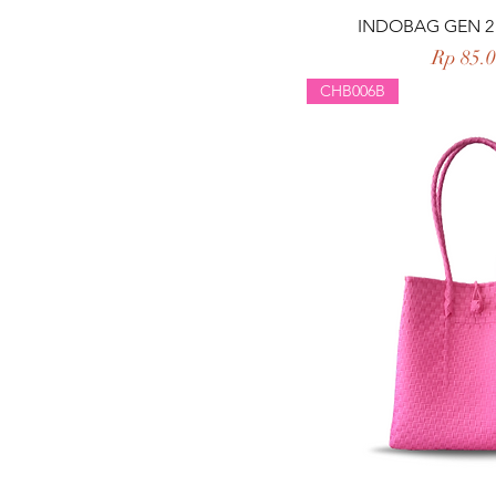
Tampilan 
INDOBAG GEN 2
Harga
Rp 85.
CHB006B