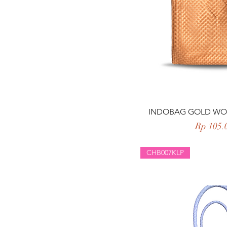
Tampilan 
INDOBAG GOLD W
Harga
Rp 105.
CHB007KLP