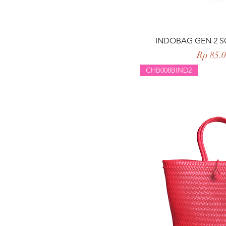
Tampilan 
INDOBAG GEN 2 S
Harga
Rp 85.
CHB008BIND2