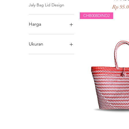
Jaly Bag Lid Design
Harga
Rp 95.
CHB008DIND2
Harga
Rp 25.000
Rp 105.000
Ukuran
Custom 34
Custom 39
Large
Medium
Small
Xtra Large